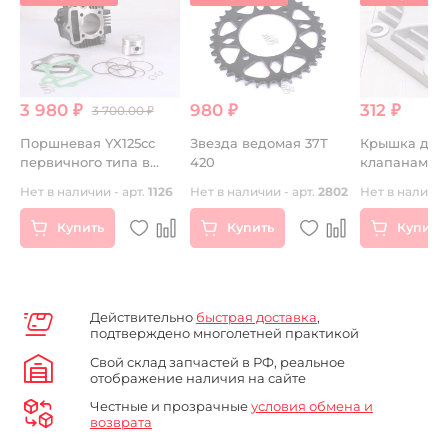
3 980 ₽
980 ₽
312 ₽
3 700.00 ₽
Поршневая YX125cc
Звезда ведомая 37Т
Крышка дост
первичного типа в
420
клапанам 69
сборе
85
Нет в наличии - арт.
1126
Нет в наличии - арт.
2802
Нет в наличии
Купить
Купить
Купить
Действительно
быстрая доставка
,
подтверждено многолетней практикой
Свой склад запчастей в РФ, реальное
отображение наличия на сайте
Честные и прозрачные
условия обмена и
возврата