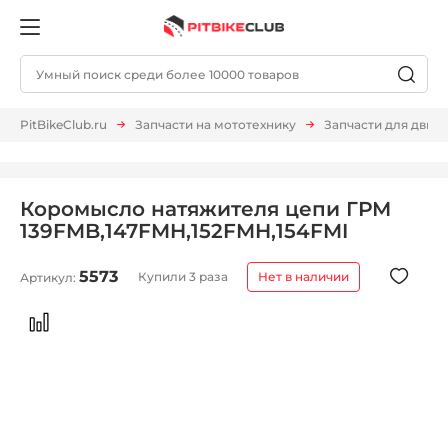
PitBikeClub.ru
Запчасти на мототехнику
Запчасти для двиг
Коромысло натяжителя цепи ГРМ
139FMB,147FMH,152FMH,154FMI
5573
Купили 3 раза
Нет в наличии
Артикул: