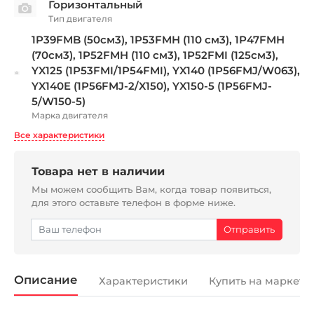
Горизонтальный
Тип двигателя
1P39FMB (50см3), 1P53FMH (110 см3), 1P47FMH
(70см3), 1P52FMH (110 см3), 1P52FMI (125см3),
YX125 (1P53FMI/1P54FMI), YX140 (1P56FMJ/W063),
YX140E (1P56FMJ-2/X150), YX150-5 (1P56FMJ-
5/W150-5)
Марка двигателя
Все характеристики
Товара нет в наличии
Мы можем сообщить Вам, когда товар появиться,
для этого оставьте телефон в форме ниже.
Описание
Характеристики
Купить на маркетп