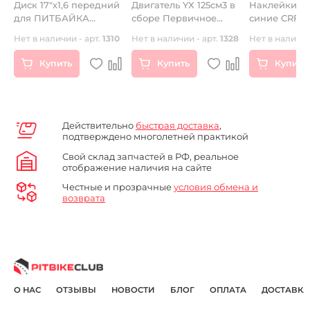
Диск 17"х1,6 передний
Двигатель YX 125см3 в
Наклейки R
A
для ПИТБАЙКА
сборе Первичное
синие CRF7
стальной
сцепление
25
Нет в наличии - арт.
1310
Нет в наличии - арт.
1328
Нет в наличии
Купить
Купить
Купить
Действительно
быстрая доставка
,
подтверждено многолетней практикой
Свой склад запчастей в РФ, реальное
отображение наличия на сайте
Честные и прозрачные
условия обмена и
возврата
О НАС
ОТЗЫВЫ
НОВОСТИ
БЛОГ
ОПЛАТА
ДОСТАВКА