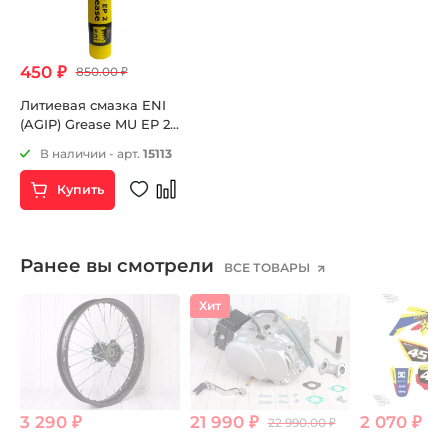
450 ₽
850.00 ₽
Литиевая смазка ENI
(AGIP) Grease MU EP 2
380гр.
В наличии - арт.
15113
Купить
Ранее вы смотрели
ВСЕ ТОВАРЫ
Хит
3 290 ₽
21 990 ₽
2 070 ₽
22 990.00 ₽