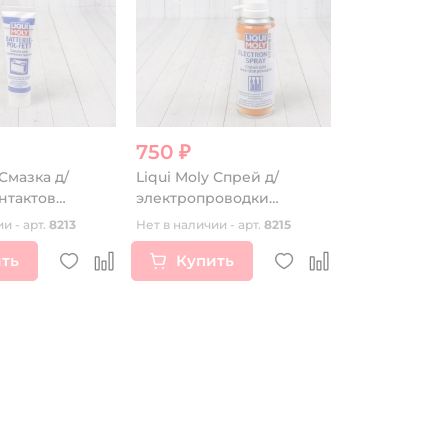
750 ₽
 Смазка д/
Liqui Moly Спрей д/
нтактов
электропроводки
l-Fett (0,05кг)
Electronic-Spray (0,2л)
и - арт.
8213
Нет в наличии - арт.
8215
ть
Купить