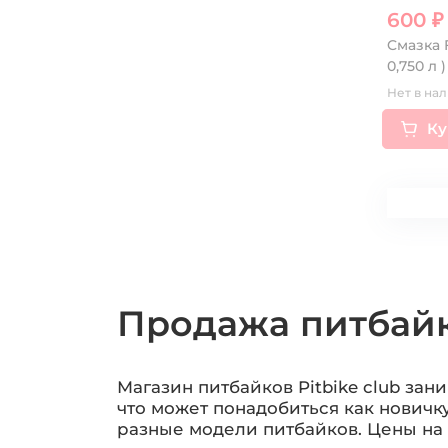
600 
Cмазка 
0,750 л )
Нет в нал
Ку
Продажа питбайк
Магазин питбайков Pitbike club зан
что может понадобиться как новичк
разные модели питбайков. Цены на