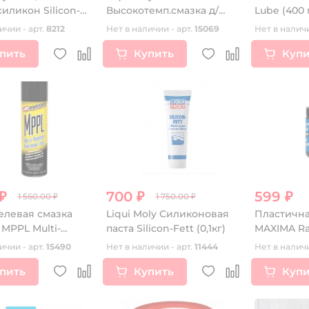
силикон Silicon-
Высокотемп.смазка д/
Lube (400 
,3л)
ступиц подшипн. LM 50
ичии - арт.
8212
Нет в наличии - арт.
15069
Нет в наличи
Litho HT (0,4кг)
пить
Купить
Купи
 ₽
700 ₽
599 ₽
1 560.00 ₽
1 750.00 ₽
левая смазка
Liqui Moly Силиконовая
Пластична
MPPL Multi-
паста Silicon-Fett (0,1кг)
MAXIMA Ra
 Penetrant Lube
Temp Wate
ичии - арт.
15490
Нет в наличии - арт.
11444
Нет в наличи
Grease(0,47
пить
Купить
Купи