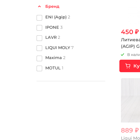
Бренд
ENI (Agip)
2
IPONE
3
450 
LAVR
2
Литиева
(AGIP) 
LIQUI MOLY
7
380гр.
В нали
Maxima
2
Ку
MOTUL
1
889 ₽
Liqui M