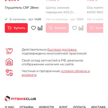
Глушитель CRF 28мм
Шипы зимние
Ось маятник
передние KOLD
KAYO RACER 
2
KUTTER 3/8" (9,5мм)
46
В наличии - арт.
1436
Нет в наличии - арт.
1590
Нет в наличии
100шт
Купить
Купить
Купить
Действительно
быстрая доставка
,
подтверждено многолетней практикой
Свой склад запчастей в РФ, реальное
отображение наличия на сайте
Честные и прозрачные
условия обмена и
возврата
О НАС
ОТЗЫВЫ
НОВОСТИ
БЛОГ
ОПЛАТА
ДОСТАВКА