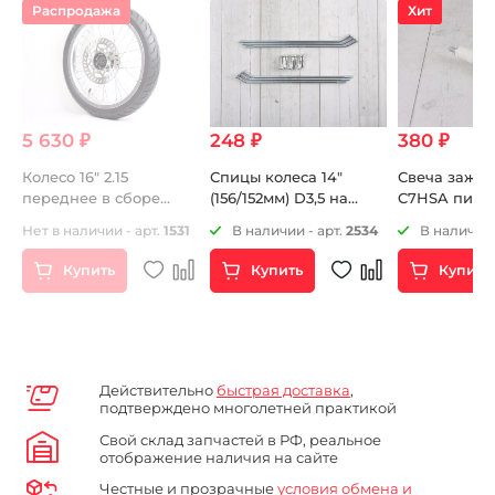
Распродажа
Хит
5 630 ₽
248 ₽
380 ₽
Колесо 16" 2.15
Спицы колеса 14"
Свеча зажи
переднее в сборе
(156/152мм) D3,5 на
C7HSA питб
(диск алюминий,
питбайк 6шт
Нет в наличии - арт.
1531
В наличии - арт.
2534
В наличии 
покрышка
дорожная,тормозной
Купить
Купить
Купить
диск) KAYO
Действительно
быстрая доставка
,
подтверждено многолетней практикой
Свой склад запчастей в РФ, реальное
отображение наличия на сайте
Честные и прозрачные
условия обмена и