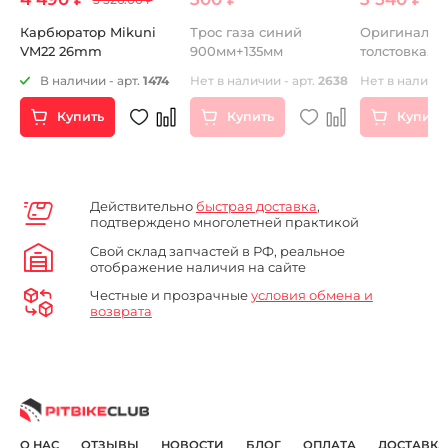
Карбюратор Mikuni
Трос газа синий
Оригинальн
VM22 26mm
900мм+135мм
толстовка
PITBIKELCUB
94
В наличии - арт.
1474
Нет в наличии - арт.
2638
Нет в наличии
Купить
Купить
Купить
Действительно
быстрая доставка
,
подтверждено многолетней практикой
Свой склад запчастей в РФ, реальное
отображение наличия на сайте
Честные и прозрачные
условия обмена и
возврата
О НАС
ОТЗЫВЫ
НОВОСТИ
БЛОГ
ОПЛАТА
ДОСТАВКА