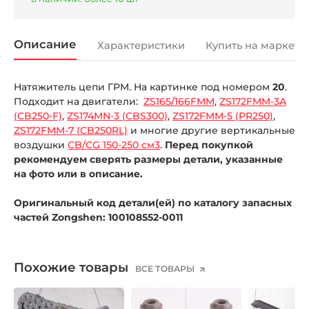
Описание
Характеристики
Купить на маркетп
Натяжитель цепи ГРМ. На картинке под номером
20
.
Подходит на двигатели:
ZS165/166FMM
,
ZS172FMM-3A
(CB250-F)
,
ZS174MN-3 (CBS300)
,
ZS172FMM-5 (PR250)
,
ZS172FMM-7 (CB250RL)
и многие другие вертикальные
воздушки
CB/CG 150-250 см3
.
Перед покупкой
рекомендуем сверять размеры детали, указанные
на фото или в описание.
Оригинальный код детали(ей) по каталогу запасных
частей Zongshen: 100108552-0011
Похожие товары
ВСЕ ТОВАРЫ