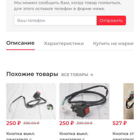
Мы можем сообщить Вам, когда товар появиться,
для этого оставьте телефон в форме ниже.
Описание
Характеристики
Купить на маркетп
Похожие товары
ВСЕ ТОВАРЫ
250 ₽
250 ₽
527 ₽
390.00 ₽
390.00 ₽
Кнопка выкл.
Кнопка выкл.
Кнопка стар
двигателя с
двигателя с
двигателя в