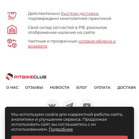
Действительно
быстрая доставка
,
подтверждено многолетней практикой
Свой склад запчастей в РФ, реальное
отображение наличия на сайте
Честные и прозрачные
условия обмена и
возврата
О НАС
ОТЗЫВЫ
НОВОСТИ
БЛОГ
ОПЛАТА
ДОСТАВКА
Мы используем cookie для корректной работы сайта,
аналитики и улучшения сервиса. Продолжая
© Pitbikeclub.ru 2012-2026
использовать сайт, вы соглашаетесь с их
использованием.
Подробнее