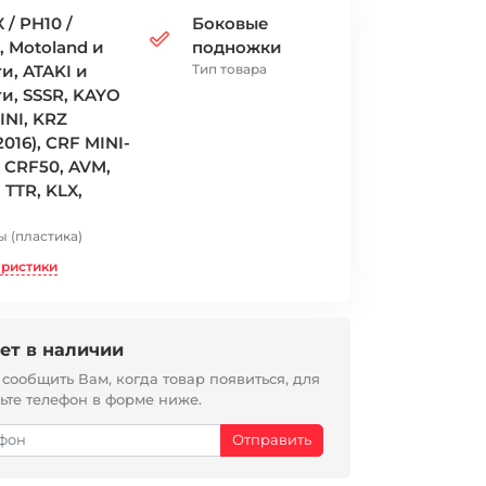
 / PH10 /
Боковые
, Motoland и
подножки
и, ATAKI и
Тип товара
и, SSSR, KAYO
NI, KRZ
016), CRF MINI-
, CRF50, AVM,
 TTR, KLX,
ы (пластика)
еристики
ет в наличии
ообщить Вам, когда товар появиться, для
вьте телефон в форме ниже.