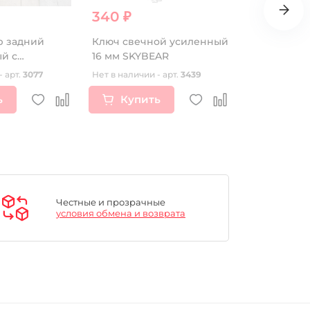
340 ₽
115 ₽
р задний
Ключ свечной усиленный
Прокладка
й с
16 мм SKYBEAR
платы 110/12
езервуаром
- арт.
3077
Нет в наличии - арт.
3439
Нет в наличии
, m-10)
ь
Купить
Купи
Честные и прозрачные
условия обмена и возврата