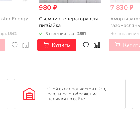
980 ₽
7 830 ₽
ster Energy
Съемник генератора для
Амортизато
питбайка
газомасляны
выносным р
арт.
1842
В наличии - арт.
2581
Нет в наличии 
320mm, (d-10
Купить
Купит
Свой склад запчастей в РФ,
реальное отображение
наличия на сайте