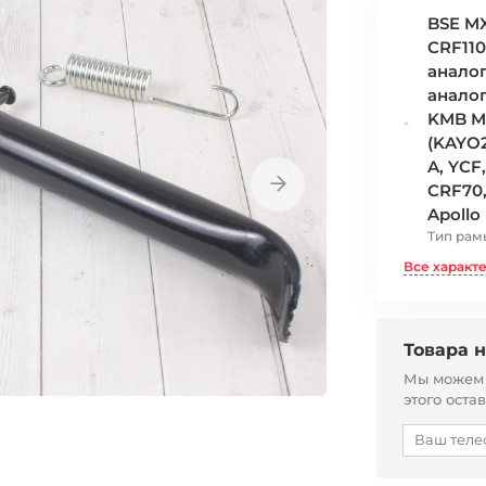
BSE MX
CRF110
аналог
аналог
KMB MI
(KAYO2
A, YCF
CRF70,
Apollo
Тип рам
Все характ
Товара н
Мы можем с
этого оста