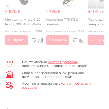
4 870 ₽
1 790 ₽
341 ₽
350.0
ro
Мотошина Mitas C-20
Наклейки ТТR PBC
Прокладка 
14 - 90/100 49M Winter
желтые
генератора
Friction TT MI
Нет в наличии - арт.
1791
Нет в наличии - арт.
1849
Нет в наличии
Купить
Купить
Купить
Действительно
быстрая доставка
,
подтверждено многолетней практикой
Свой склад запчастей в РФ, реальное
отображение наличия на сайте
Честные и прозрачные
условия обмена и
возврата