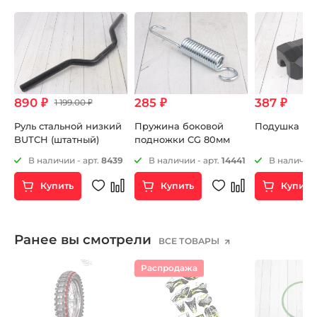
890 ₽
285 ₽
387 ₽
1 199.00 ₽
Руль стальной низкий
Пружина боковой
Подушка ру
BUTCH (штатный)
подножки CG 80мм
3
В наличии - арт.
8439
В наличии - арт.
14441
В наличии 
Купить
Купить
Купить
Ранее вы смотрели
ВСЕ ТОВАРЫ
Распродажа