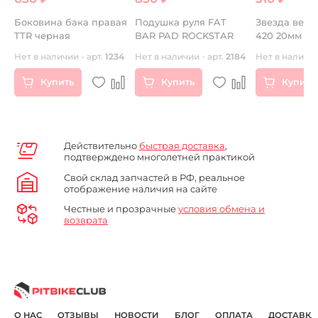
Боковина бака правая
Подушка руля FAT
Звезда веду
TTR черная
BAR PAD ROCKSTAR
420 20мм
Нет в наличии - арт.
1234
Нет в наличии - арт.
2184
Нет в наличии
Купить
Купить
Купить
Действительно
быстрая доставка
,
подтверждено многолетней практикой
Свой склад запчастей в РФ, реальное
отображение наличия на сайте
Честные и прозрачные
условия обмена и
возврата
О НАС
ОТЗЫВЫ
НОВОСТИ
БЛОГ
ОПЛАТА
ДОСТАВКА