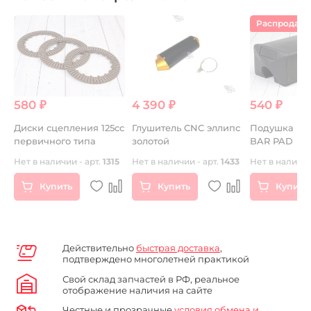
Распродаж
580 ₽
4 390 ₽
540 ₽
Диски сцепления 125сс
Глушитель CNC эллипс
Подушка ру
первичного типа
золотой
BAR PAD
Нет в наличии - арт.
1315
Нет в наличии - арт.
1433
Нет в наличии
Купить
Купить
Купить
Действительно
быстрая доставка
,
подтверждено многолетней практикой
Свой склад запчастей в РФ, реальное
отображение наличия на сайте
Честные и прозрачные
условия обмена и