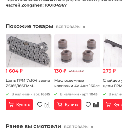
частей Zongshen: 100104967
Похожие товары
ВСЕ ТОВАРЫ
1 604 ₽
130 ₽
273 ₽
450.00 ₽
Цепь ГРМ 7x104 звена
Маслосъемные
Слайдер усп
ZS165/166FMM
колпачки 4V 4шт 160сс
цепи ГРМ Z
ZS172FMM-3A (CB250-F)
3A (CB250-F)
04
В наличии - арт.
16515
В наличии - арт.
1043
В наличии 
ZS172FMM-5 (PR250)
ZS172FMM-5 
ZS174MN-3 (CBS300)
ZS172FMM-7 
Купить
Купить
Купить
ZS170MM-2 (CB250)
ZS169MM (CB250-A) и
др.
Ранее вы смотрели
ВСЕ ТОВАРЫ