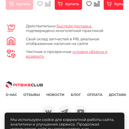
Купить
Купить
Купить
Действительно
быстрая доставка
,
подтверждено многолетней практикой
Свой склад запчастей в РФ, реальное
отображение наличия на сайте
Честные и прозрачные
условия обмена и
возврата
О НАС
ОТЗЫВЫ
НОВОСТИ
БЛОГ
ОПЛАТА
ДОСТАВКА
Мы используем cookie для корректной работы сайта,
аналитики и улучшения сервиса. Продолжая
© Pitbikeclub.ru 2012-2026
использовать сайт, вы соглашаетесь с их