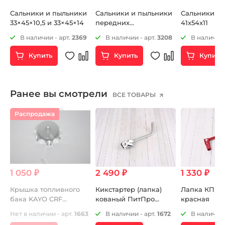
Сальники и пыльники
Сальники и пыльники
Сальники в
33×45×10,5 и 33×45×14
передних
41x54x11
амортизаторов
1
В наличии - арт.
2369
В наличии - арт.
3208
В наличии 
(перьев вилки) 33 46 11
Купить
Купить
Купить
Ранее вы смотрели
ВСЕ ТОВАРЫ
Распродажа
1 050 ₽
2 490 ₽
1 330 ₽
Крышка топливного
Кикстартер (лапка)
Лапка КПП 
бака KAYO CRF
кованый ПитПро
красная
(алюминий)
14mm
2
Нет в наличии - арт.
1663
В наличии - арт.
1672
В наличии 