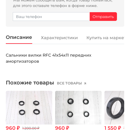
для этого оставьте телефон в форме ниже.
Описание
Характеристики
Купить на маркетп
Сальники вилки RFC 41х54х11 передних
амортизаторов
Похожие товары
ВСЕ ТОВАРЫ
960 ₽
960 ₽
1 550 ₽
1 200.00 ₽
1 8