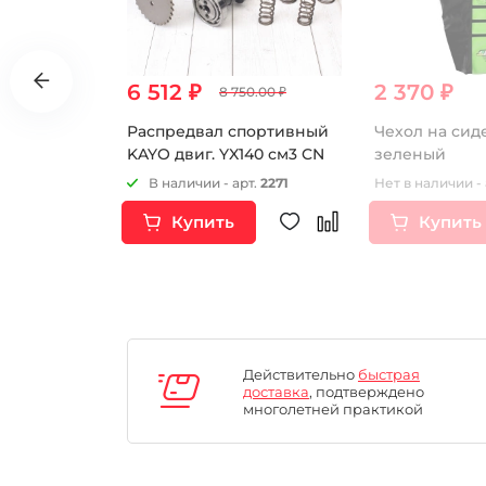
6 512 ₽
2 370 ₽
8 750.00 ₽
сборе
Распредвал спортивный
Чехол на сид
MM-7
KAYO двиг. YX140 см3 CN
зеленый
рт.
16833
В наличии - арт.
2271
Нет в наличии - 
Купить
Купить
Действительно
быстрая
доставка
, подтверждено
многолетней практикой