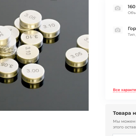
160
Объ
Го
Тип
Все характ
Товара н
Мы можем с
этого оста