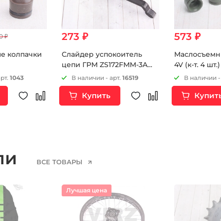
273 ₽
573 ₽
0 ₽
е колпачки
Слайдер успокоитель
Маслосъемн
цепи ГРМ ZS172FMM-3A
4V (к-т. 4 шт
(CB250-F) ZS172FMM-5
(CB250RL)
арт.
1043
В наличии - арт.
16519
В наличии -
(PR250) ZS172FMM-7
Купить
Купит
(CB250RL)
ели
ВСЕ ТОВАРЫ
Лучшая цена