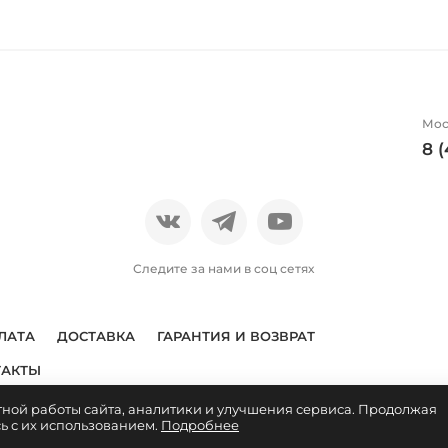
Мос
8 
Следите за нами в соц сетях
ЛАТА
ДОСТАВКА
ГАРАНТИЯ И ВОЗВРАТ
ТАКТЫ
тной работы сайта, аналитики и улучшения сервиса. Продолжая
яется публичной офертой. Условия покупки указаны
здесь
. Пол
сь с их использованием.
Подробнее