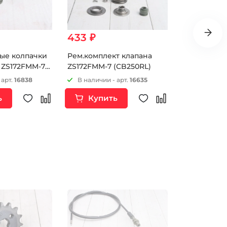
433 ₽
517 ₽
ые колпачки
Рем.комплект клапана
Слайдер н
.) ZS172FMM-7
ZS172FMM-7 (CB250RL)
цепи ГРМ Z
(PR250)
 арт.
16838
В наличии - арт.
16635
В наличии 
ь
Купить
Купи