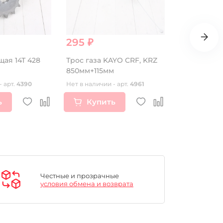
295 ₽
28 690 
щая 14Т 428
Трос газа KAYO CRF, KRZ
Мотор-колес
850мм+115мм
3000W 72V 
- арт.
4390
Нет в наличии - арт.
4961
Нет в наличии
ь
Купить
Купи
Честные и прозрачные
условия обмена и возврата