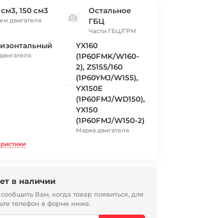
 см3, 150 см3
Остальное
ем двигателя
ГБЦ
Части ГБЦ/ГРМ
ризонтальный
YX160
 двигателя
(1P60FMK/W160-
2), ZS155/160
(1P60YMJ/W155),
YX150E
(1P60FMJ/WD150),
YX150
(1P60FMJ/W150-2)
Марка двигателя
еристики
ет в наличии
ообщить Вам, когда товар появиться, для
вьте телефон в форме ниже.