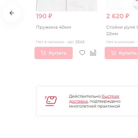
190 ₽
2 620 ₽
й питбайк
Пружина 40мм
Стойки руля CNC красные
W/45а 10-12
22мм
рт.
16894
Нет в наличии - арт.
2242
Нет в наличии - 
Купить
Купить
Действительно
быстрая
доставка
, подтверждено
многолетней практикой