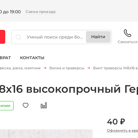
 до 19:00
Схема проезда
Связаться
ВРАТ
КОНТАКТЫ
веска, рама, маятник
Вилка и траверсы
Винт траверсы М8х16 
8х16 высокопрочный Г
личии
40 ₽
Оформить в кр