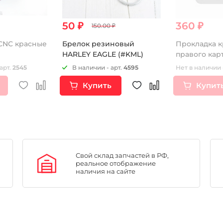
50 ₽
360 ₽
150.00 ₽
Брелок резиновый
Прокладка 
HARLEY EAGLE (#KML)
правого карт
арт.
2545
В наличии - арт.
4595
Нет в наличии 
Купить
Купит
Свой склад запчастей в РФ,
реальное отображение
наличия на сайте