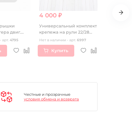
4 000 ₽
3 740 ₽
крышки
Универсальный комплект
Пластик (п
ера двиг.
крепежа на рули 22/28
комплект) 
ZS1P62YML-2 (W190) CN
для защиты R-Tech FLX
- арт.
4795
Нет в наличии - арт.
6997
Нет в наличии
ALU, RAPTOR (алюминий)
ь
Купить
Купи
Честные и прозрачные
условия обмена и возврата