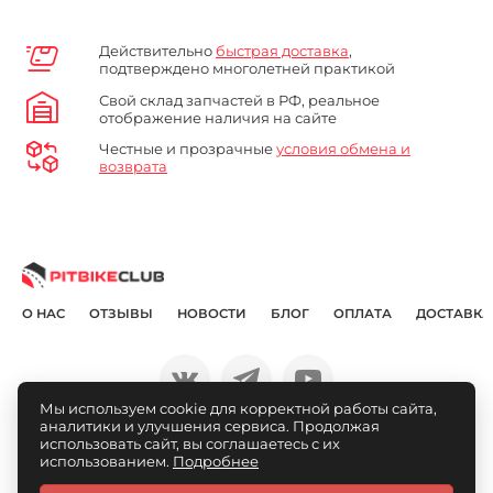
Действительно
быстрая доставка
,
подтверждено многолетней практикой
Свой склад запчастей в РФ, реальное
отображение наличия на сайте
Честные и прозрачные
условия обмена и
возврата
О НАС
ОТЗЫВЫ
НОВОСТИ
БЛОГ
ОПЛАТА
ДОСТАВКА
Мы используем cookie для корректной работы сайта,
аналитики и улучшения сервиса. Продолжая
© Pitbikeclub.ru 2012-2026
использовать сайт, вы соглашаетесь с их
использованием.
Подробнее