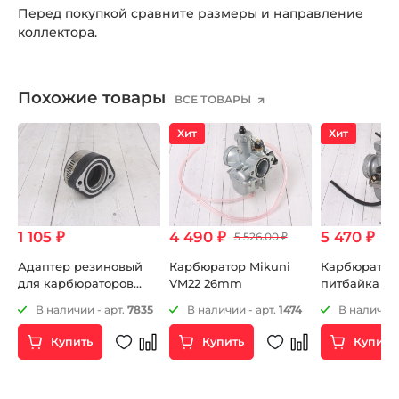
Перед покупкой сравните размеры и направление
коллектора.
Похожие товары
ВСЕ ТОВАРЫ
Хит
Хит
1 105 ₽
4 490 ₽
5 470 ₽
5 526.00 ₽
Адаптер резиновый
Карбюратор Mikuni
Карбюратор
для карбюраторов
VM22 26mm
питбайка KE
KEIHIN OKO MIKUNI
28mm
5
В наличии - арт.
7835
В наличии - арт.
1474
В наличии 
48мм
Купить
Купить
Купить