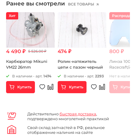
Ранее вы смотрели
ВСЕ ТОВАРЫ
Хит
Распродаж
4 490 ₽
474 ₽
800 ₽
5 526.00 ₽
Карбюратор Mikuni
Ролик-натяжитель
Линза 100%
VM22 26mm
цепи с пазом черный
Racecraft/Acc
Anti-Fog Blue
В наличии - арт.
1474
В наличии - арт.
2293
Нет в наличии
002-02)
Купить
Купить
Купить
Действительно
быстрая доставка
,
подтверждено многолетней практикой
Свой склад запчастей в РФ, реальное
отображение наличия на сайте