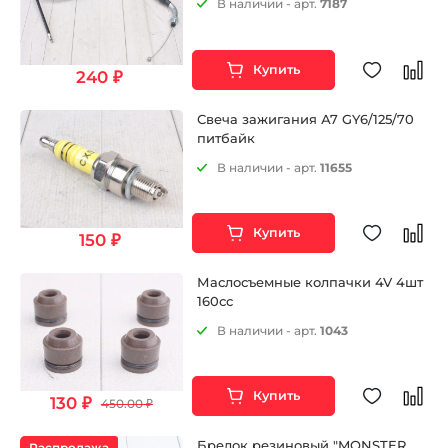
В наличии - арт.
7187
Купить
240 ₽
Свеча зажигания А7 GY6/125/70
питбайк
В наличии - арт.
11655
Купить
150 ₽
Маслосъемные колпачки 4V 4шт
160сс
В наличии - арт.
1043
Купить
130 ₽
450.00 ₽
Брелок резиновый "MONSTER
Распродажа