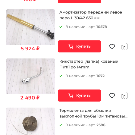
Амортизатор передний левое
перо L 39/42 630мм
В наличии - арт.
10578
Купить
5 924 ₽
Кикстартер (лапка) кованый
ПитПро 14mm
В наличии - арт.
1672
Купить
2 490 ₽
Термолента для обмотки
выхлопной трубы 10м титановый
цвет
В наличии - арт.
2586