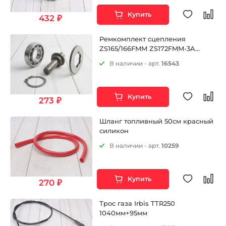
Купить
432 ₽
Ремкомплект сцепления
ZS165/166FMM ZS172FMM-3A
(CB250-F) и др.
В наличии - арт.
16543
Купить
273 ₽
Шланг топливный 50см красный
силикон
В наличии - арт.
10259
Купить
270 ₽
Трос газа Irbis TTR250
1040мм+95мм