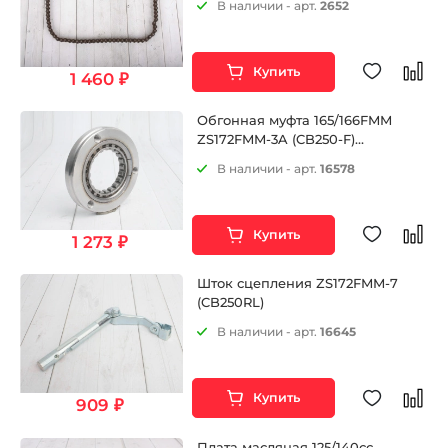
В наличии - арт.
2652
Купить
1 460 ₽
Обгонная муфта 165/166FMM
ZS172FMM-3A (CB250-F)
ZS172FMM-5 (PR250) ZS172FMM-7
В наличии - арт.
16578
(CB250RL) ZS174MN-3 (CBS300)
ZS169MM (CB250-A) и др.
Купить
1 273 ₽
Шток сцепления ZS172FMM-7
(CB250RL)
В наличии - арт.
16645
Купить
909 ₽
Плата масляная 125/140сс