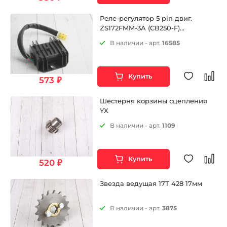
Реле-регулятор 5 pin двиг.
ZS172FMM-3A (CB250-F)
ZS172FMM-5 (PR250) ZS172FMM-7
В наличии - арт.
16585
(CB250RL)
Купить
573 ₽
Шестерня корзины сцепления
YX
В наличии - арт.
1109
Купить
520 ₽
Звезда ведущая 17Т 428 17мм
В наличии - арт.
3875