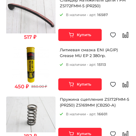
Слайдер натяжителя цепи ГРМ
ZS172FMM-5 (PR250)
В наличии - арт.
16587
Купить
517 ₽
Литиевая смазка ENI (AGIP)
Grease MU EP 2 380гр.
В наличии - арт.
15113
Купить
450 ₽
850.00 ₽
Пружина сцепления ZS172FMM-5
(PR250) ZS169MM (CB250-A)
В наличии - арт.
16601
Купить