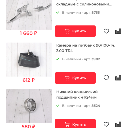
складные c силиконовыми
накладками в сборе черные
В наличии - арт.
8755
питбайк черные
Купить
1 660 ₽
Камера на питбайк 90/100-14,
3.00 TR4
В наличии - арт.
3902
Купить
612 ₽
Нижний конический
подшипник 41/24мм
В наличии - арт.
8524
Купить
580 ₽