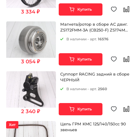
Купить
3 334 ₽
Магнета/ротор в сборе AC двиг.
ZS172FMM-3A (CB250-F) ZS174MN-
3 (CBS300)
В наличии - арт.
16576
Купить
3 054 ₽
Суппорт RACING задний в сборе
ЧЕРНЫЙ
В наличии - арт.
2560
Купить
2 340 ₽
Цепь ГРМ KMC 125/140/150cc 90
Хит
звеньев