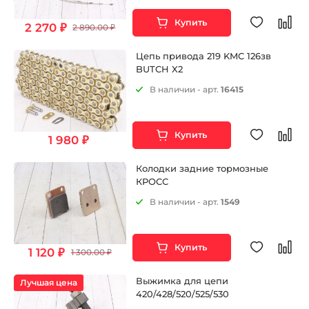
Купить
2 270 ₽
2 890.00 ₽
Цепь привода 219 KMC 126зв
BUTCH X2
В наличии - арт.
16415
Купить
1 980 ₽
Колодки задние тормозные
КРОСС
В наличии - арт.
1549
Купить
1 120 ₽
1 300.00 ₽
Выжимка для цепи
Лучшая цена
420/428/520/525/530