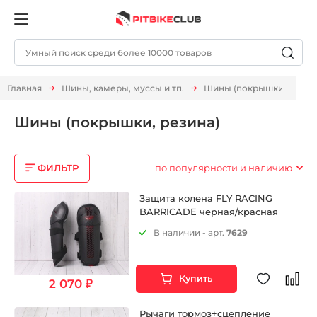
Главная
Шины, камеры, муссы и тп.
Шины (покрышки, резин
Шины (покрышки, резина)
ФИЛЬТР
по популярности и наличию
Защита колена FLY RACING
BARRICADE черная/красная
В наличии - арт.
7629
Купить
2 070 ₽
Рычаги тормоз+сцепление