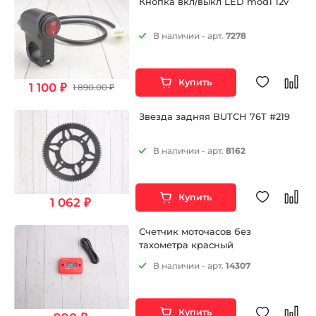
Кнопка вкл/выкл LED mod1 12v
В наличии - арт.
7278
Купить
1 100 ₽
1 890.00 ₽
Звезда задняя BUTCH 76T #219
В наличии - арт.
8162
Купить
1 062 ₽
Счетчик моточасов без
тахометра красный
В наличии - арт.
14307
Купить