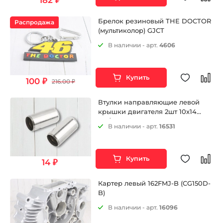
182 ₽
Брелок резиновый THE DOCTOR
Распродажа
(мультиколор) GJCT
В наличии - арт.
4606
Купить
100 ₽
216.00 ₽
Втулки направляющие левой
крышки двигателя 2шт 10х14
165/166 FMM ZS172FMM-3A
В наличии - арт.
16531
(CB250-F) ZS172FMM-5 (PR250)
ZS172FMM-7 (CB250RL) ZS174MN-3
(CBS300) ZS169MM (CB250-A)
ZS170MM-2 (CB250) и др.
Купить
14 ₽
Картер левый 162FMJ-B (CG150D-
B)
В наличии - арт.
16096