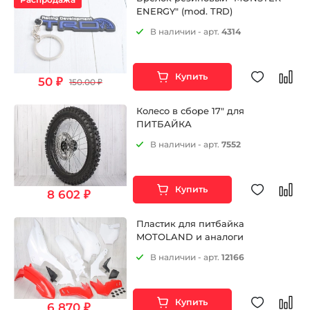
ENERGY" (mod. TRD)
В наличии - арт.
4314
Купить
50 ₽
150.00 ₽
Колесо в сборе 17" для
ПИТБАЙКА
В наличии - арт.
7552
Купить
8 602 ₽
Пластик для питбайка
MOTOLAND и аналоги
В наличии - арт.
12166
Купить
6 870 ₽