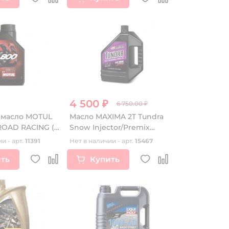
4 500 ₽
6 750.00 ₽
 масло MOTUL
Масло MAXIMA 2T Tundra
RACING (1
Snow Injector/Premix
(3,785л.)
и - арт.
11391
Нет в наличии - арт.
15467
ть
Купить