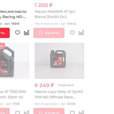
1 200 ₽
 Мин.мот.масло
Масло MAXIMA 4T Syn
ц. Racing HD-
Blend 20w50 (1л.)
SG(4л)
 - арт.
15041
Нет в наличии - арт.
15442
ть
Купить
жа
6 249 ₽
7 890.00 ₽
l 4T 7100 10W-
Масло Liqui Moly 4T Synth
nth. Ester 4л
10W-60 Offroad Race
(Cинтетическое) 4 л
и - арт.
1728
Нет в наличии - арт.
6646
ть
Купить