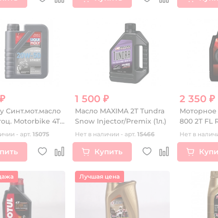
 ₽
1 500 ₽
2 350 ₽
ly Синт.мот.масло
Масло MAXIMA 2T Tundra
Моторное
тоц. Motorbike 4T
Snow Injector/Premix (1л.)
800 2T FL ROAD 
 20W-50
л)
ичии - арт.
15075
Нет в наличии - арт.
15466
Нет в наличи
1л)
пить
Купить
Купи
дажа
Лучшая цена