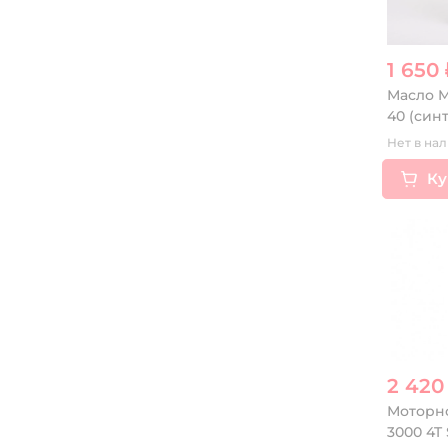
1 650 
Масло M
40 (синт.
Нет в нал
Ку
2 420
Моторн
3000 4T 