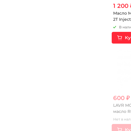
1 200 
Масло M
2T Inject
В нали
Ку
600 ₽
LAVR M
масло R
10W40 SM
Нет в нал
Ку