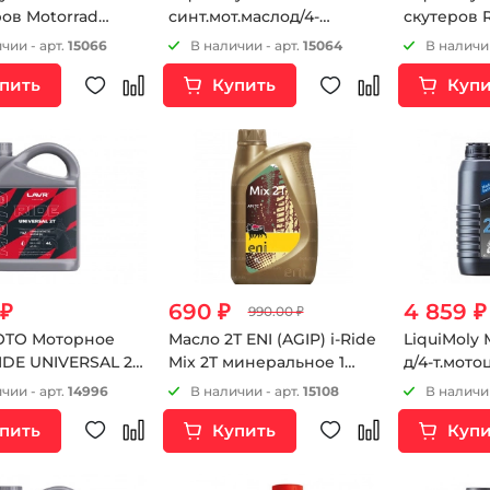
ров Motorrad
синт.мот.маслод/4-
скутеров R
Scooter 2T Basic TC(1л)
т.мотоц. Motorbike 4T
чии - арт.
15066
В наличии - арт.
15064
В наличии
Street 10W-30 SL;MA-2(1л)
пить
Купить
Купи
 ₽
690 ₽
4 859 ₽
990.00 ₽
OTO Моторное
Масло 2Т ENI (AGIP) i-Ride
LiquiMoly
IDE UNIVERSAL 2Т
Mix 2T минеральное 1
д/4-т.мотоц
литр
20W-50 SG/
чии - арт.
14996
В наличии - арт.
15108
В наличии
пить
Купить
Купи