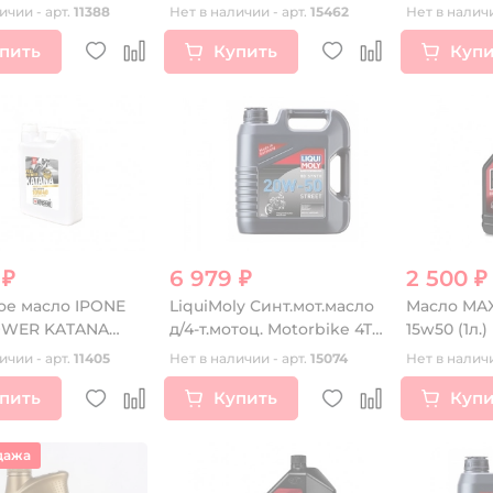
ичии - арт.
11388
Нет в наличии - арт.
15462
Нет в наличи
пить
Купить
Купи
 ₽
6 979 ₽
2 500 ₽
е масло IPONE
LiquiMoly Синт.мот.масло
Масло MAX
OWER KATANA
д/4-т.мотоц. Motorbike 4T
15w50 (1л.)
4л )
Synth Street 20W-50
ичии - арт.
11405
Нет в наличии - арт.
15074
Нет в наличи
SL;MA-2(4л)
пить
Купить
Купи
дажа