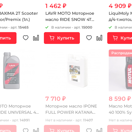
₽
1 462 ₽
4 909 ₽
AXIMA 2T Scooter
LAVR MOTO Моторное
LiquiMoly
or/Premix (1л.)
масло RIDE SNOW 4T
д/4-т.мото
0W40 SN, 1 л
Classic 50 
чии - арт.
15465
В наличии - арт.
15000
В наличии
пить
Купить
Купи
Распрода
7 710 ₽
8 590 ₽
OTO Моторное
Моторное масло IPONE
Масло Motu
IDE UNIVERSAL 4T
FULL POWER KATANA
40 100% Sy
, 1 л
10W50 ( 4л )
ичии - арт.
14991
Нет в наличии - арт.
11407
Нет в наличи
пить
Купить
Купи