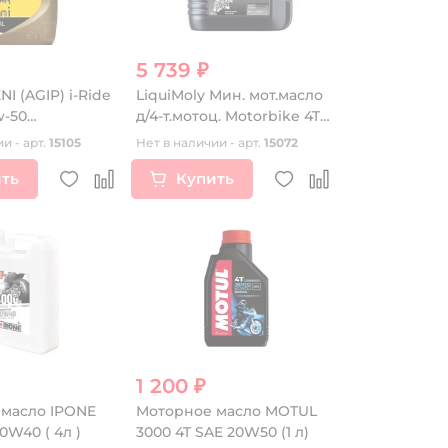
5 739 ₽
NI (AGIP) i-Ride
LiquiMoly Мин. мот.масло
w-50
д/4-т.мотоц. Motorbike 4T
ое 1L
10W-40 SN Plus MA2 (4л)
и - арт.
15105
Нет в наличии - арт.
15072
ть
Купить
1 200 ₽
масло IPONE
Моторное масло MOTUL
0W40 ( 4л )
3000 4T SAE 20W50 (1 л)