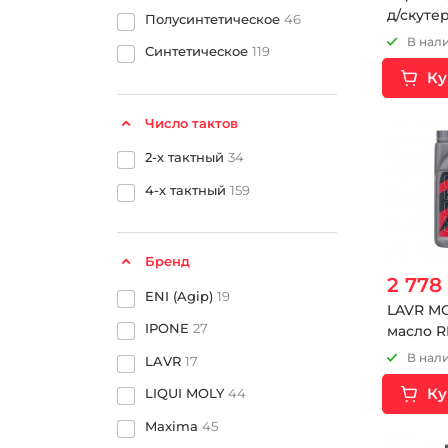
д/скуте
Полусинтетическое
46
В нали
Синтетическое
119
Ку
Число тактов
2-х тактный
34
4-х тактный
159
Бренд
2 778
ENI (Agip)
19
LAVR M
IPONE
27
масло R
FC, 4 л
В нали
LAVR
17
Ку
LIQUI MOLY
44
Maxima
45