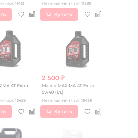
и - арт.
11413
Нет в наличии - арт.
11389
ть
Купить
2 500 ₽
IMA 4T Extra
Масло MAXIMA 4T Extra
5w40 (1л.)
и - арт.
15459
Нет в наличии - арт.
15456
ть
Купить