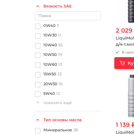
Вязкость SAE
0W40
3
2 029
10W30
11
LiquiMo
д/4-т.мо
10W40
55
4T 10W
В нали
10W50
19
Ку
10W60
13
15W50
23
20W50
16
5W40
12
показать ещё
Тип основы масла
1 139 
Минеральное
28
LiquiMo