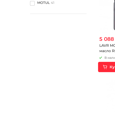
MOTUL
41
5 088
LAVR M
масло R
0W40 SN
В нали
Ку