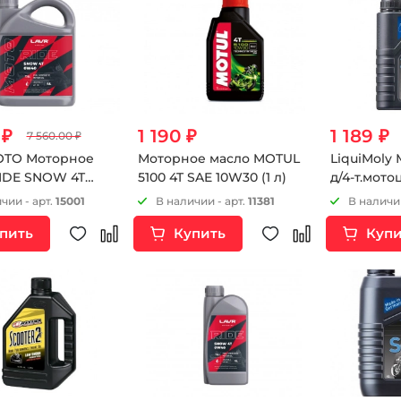
 ₽
1 190 ₽
1 189 ₽
7 560.00 ₽
OTO Моторное
Моторное масло MOTUL
LiquiMoly
IDE SNOW 4T
5100 4T SAE 10W30 (1 л)
д/4-т.мотоц
, 4 л
20W-50 SG/
чии - арт.
15001
В наличии - арт.
11381
В наличии
пить
Купить
Купи