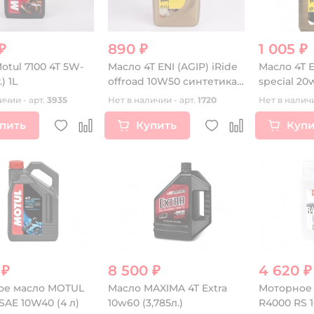
₽
890 ₽
1 005 ₽
otul 7100 4T 5W-
Масло 4Т ENI (AGIP) iRide
Масло 4Т E
) 1L
offroad 10W50 синтетика
special 20
1L
минеральн
ичии - арт.
3935
Нет в наличии - арт.
1720
Нет в наличи
пить
Купить
Купи
 ₽
8 500 ₽
4 620 ₽
ое масло MOTUL
Масло MAXIMA 4T Extra
Моторное 
SAE 10W40 (4 л)
10w60 (3,785л.)
R4000 RS 1