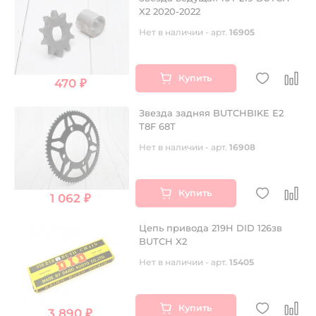
X2 2020-2022
Нет в наличии - арт.
16905
Купить
470 ₽
Звезда задняя BUTCHBIKE E2
T8F 68T
Нет в наличии - арт.
16908
Купить
1 062 ₽
Цепь привода 219H DID 126зв
BUTCH X2
Нет в наличии - арт.
15405
Купить
3 890 ₽