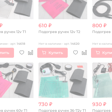
₽
610 ₽
800 ₽
в ручек 12v T1
Подогрев ручек 12v T2
Подогрев 
ичии - арт.
14618
Нет в наличии - арт.
14620
Нет в наличи
пить
Купить
Купи
730 ₽
930 ₽
в ручек 60v T1
Подогрев ручек 36-72v T1
Подогрев 