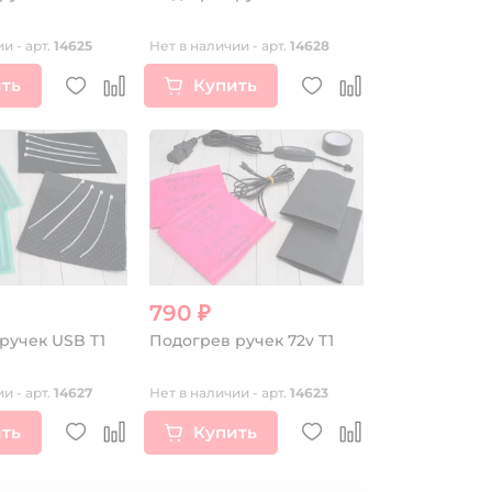
и - арт.
14625
Нет в наличии - арт.
14628
ть
Купить
790 ₽
ручек USB T1
Подогрев ручек 72v T1
и - арт.
14627
Нет в наличии - арт.
14623
ть
Купить