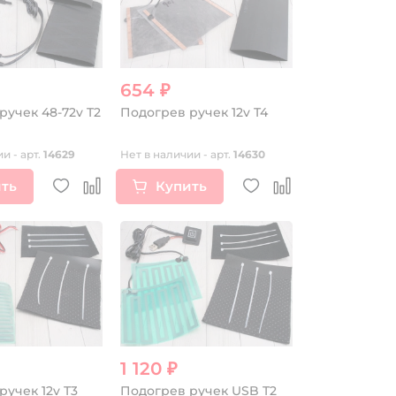
654 ₽
ручек 48-72v T2
Подогрев ручек 12v T4
и - арт.
14629
Нет в наличии - арт.
14630
ть
Купить
1 120 ₽
ручек 12v T3
Подогрев ручек USB T2