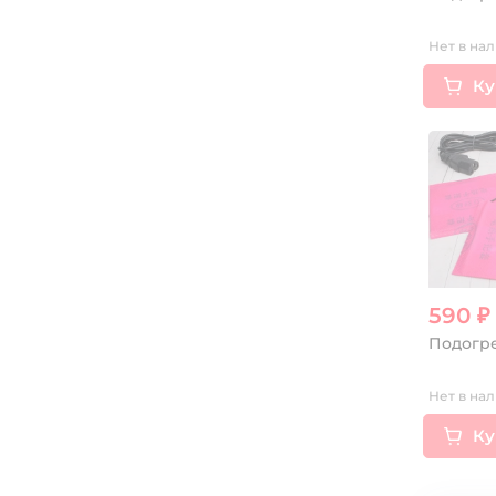
Нет в нал
Ку
590 
Подогре
Нет в нал
Ку