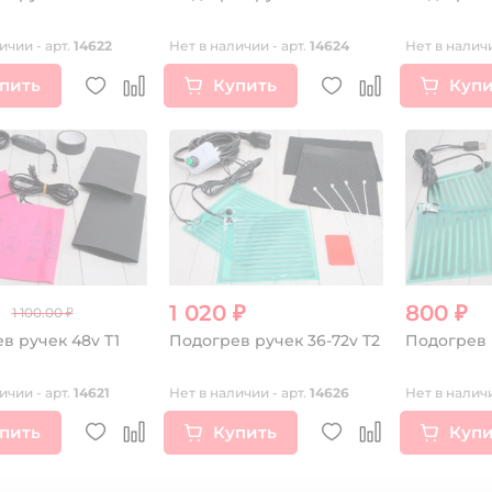
ичии - арт.
14622
Нет в наличии - арт.
14624
Нет в наличи
пить
Купить
Купи
₽
1 020 ₽
800 ₽
1 100.00 ₽
в ручек 48v T1
Подогрев ручек 36-72v T2
Подогрев 
ичии - арт.
14621
Нет в наличии - арт.
14626
Нет в наличи
пить
Купить
Купи