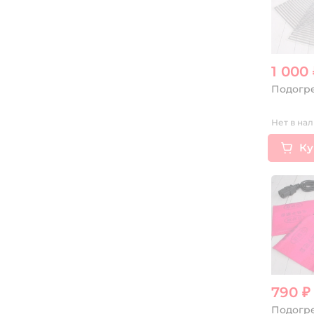
1 000 
Подогре
Нет в нал
Ку
790 ₽
Подогре