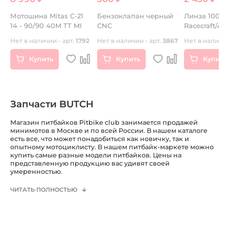
Мотошина Mitas C-21
Бензоклапан черный
Линза 100%
14 - 90/90 40M TT MI
CNC
Racecraft/Acc
Vented Dual
Нет в наличии - арт.
1792
Нет в наличии - арт.
3867
Нет в наличии
Anti-Fog Blu
(51006-022-0
Купить
Купить
Купить
Запчасти BUTCH
Магазин питбайков Pitbike club занимается продажей
минимотов в Москве и по всей России. В нашем каталоге
есть все, что может понадобиться как новичку, так и
опытному мотоциклисту. В нашем питбайк-маркете можно
купить самые разные модели питбайков. Цены на
представленную продукцию вас удивят своей
умеренностью.
ЧИТАТЬ ПОЛНОСТЬЮ