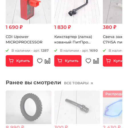
1 690 ₽
1 830 ₽
380 ₽
CDI Upower
Кикстартер (лапка)
Свеча зажи
MICROPROCESSOR
кованый ПитПро
C7HSA питб
16mm черный
В наличии - арт.
1287
В наличии - арт.
1690
В наличии 
Купить
Купить
Купить
Ранее вы смотрели
ВСЕ ТОВАРЫ
Распродаж
8 990 ₽
300 ₽
2 430 ₽