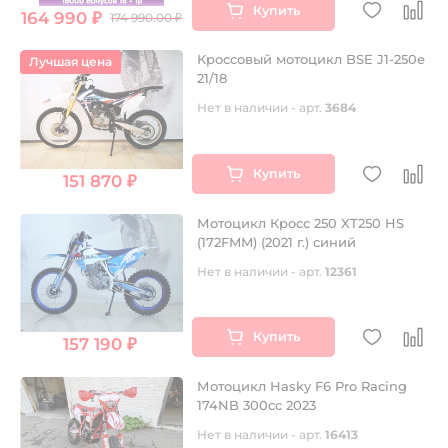
Купить
164 990 ₽
174 990.00 ₽
Кроссовый мотоцикл BSE J1-250e
Лучшая цена
21/18
Нет в наличии - арт.
3684
Купить
151 870 ₽
Мотоцикл Кросс 250 XT250 HS
(172FMM) (2021 г.) синий
Нет в наличии - арт.
12361
Купить
157 190 ₽
Мотоцикл Hasky F6 Pro Racing
174NB 300cc 2023
Нет в наличии - арт.
16413