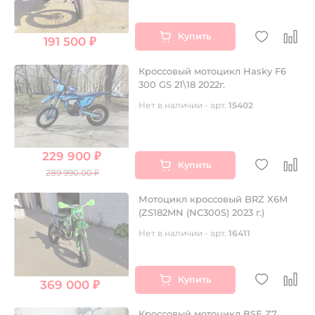
Купить
191 500 ₽
Кроссовый мотоцикл Hasky F6
300 GS 21\18 2022г.
Нет в наличии - арт.
15402
229 900 ₽
Купить
289 990.00 ₽
Мотоцикл кроссовый BRZ X6M
(ZS182MN (NC300S) 2023 г.)
Нет в наличии - арт.
16411
Купить
369 000 ₽
Кроссовый мотоцикл BSE Z7