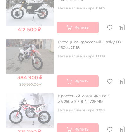
Нет в наличии - арт.
11607
Купить
412 500 ₽
Мотоцикл кроссовый Hasky F8
450cc 21\18
Нет в наличии - арт.
13313
384 900 ₽
Купить
399 990.00 ₽
Кроссовый мотоцикл BSE
Z5 250e 21/18 4 172FMM
Нет в наличии - арт.
9320
Купить
231 240 ₽