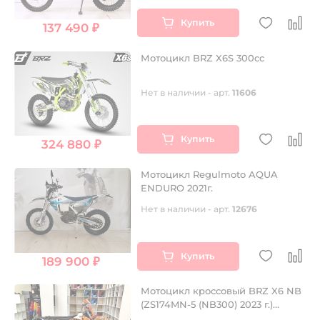
Купить
137 490 ₽
Мотоцикл BRZ X6S 300cc
Нет в наличии - арт.
11606
Купить
324 880 ₽
Мотоцикл Regulmoto AQUA
ENDURO 2021г.
Нет в наличии - арт.
12676
Купить
189 900 ₽
Мотоцикл кроссовый BRZ X6 NB
(ZS174MN-5 (NB300) 2023 г.)
ORANGE