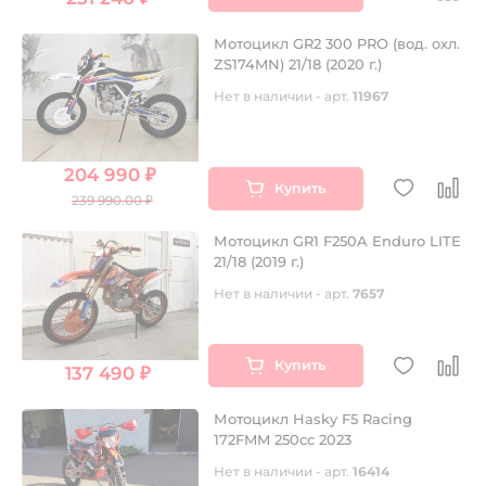
Мотоцикл GR2 300 PRO (вод. охл.
ZS174MN) 21/18 (2020 г.)
Нет в наличии - арт.
11967
204 990 ₽
Купить
239 990.00 ₽
Мотоцикл GR1 F250A Enduro LITE
21/18 (2019 г.)
Нет в наличии - арт.
7657
Купить
137 490 ₽
Мотоцикл Hasky F5 Racing
172FMM 250cc 2023
Нет в наличии - арт.
16414