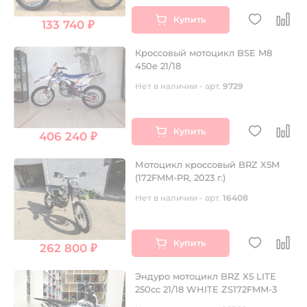
Купить
133 740 ₽
Кроссовый мотоцикл BSE M8
450e 21/18
Нет в наличии - арт.
9729
Купить
406 240 ₽
Мотоцикл кроссовый BRZ X5M
(172FMM-PR, 2023 г.)
Нет в наличии - арт.
16408
Купить
262 800 ₽
Эндуро мотоцикл BRZ X5 LITE
250cc 21/18 WHITE ZS172FMM-3