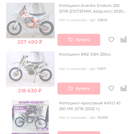
Мотоцикл Avantis Enduro 250
21/18 (ZS172FMM, возд.охл.) 2020
КТМ
Нет в наличии - арт.
10816
Купить
257 490 ₽
Мотоцикл BRZ X5M 250сс
Нет в наличии - арт.
11517
Купить
218 630 ₽
Мотоцикл кроссовый KAYO K1
250 MX 21/18 (2022 г.)
Нет в наличии - арт.
16266