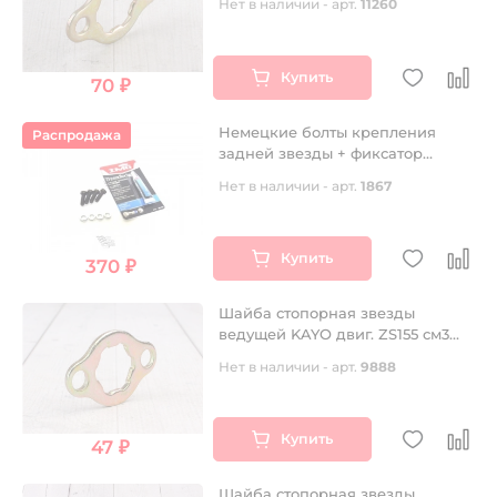
Нет в наличии - арт.
11260
Купить
70 ₽
Немецкие болты крепления
Распродажа
задней звезды + фиксатор
резьбы IMG
Нет в наличии - арт.
1867
Купить
370 ₽
Шайба стопорная звезды
ведущей KAYO двиг. ZS155 см3
(P060445) CN
Нет в наличии - арт.
9888
Купить
47 ₽
Шайба стопорная звезды