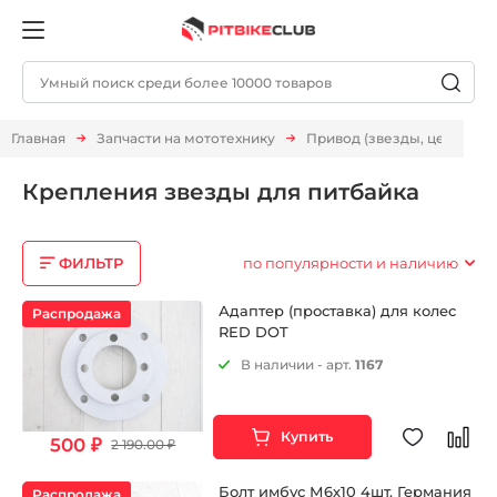
Главная
Запчасти на мототехнику
Привод (звезды, цепи)
Крепления звезды для питбайка
ФИЛЬТР
по популярности и наличию
Адаптер (проставка) для колес
Распродажа
RED DOT
В наличии - арт.
1167
Купить
500 ₽
2 190.00 ₽
Болт имбус М6х10 4шт. Германия
Распродажа