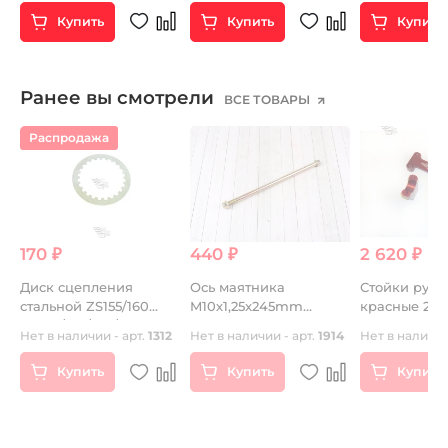
Купить
Купить
Купить
Ранее вы смотрели
ВСЕ ТОВАРЫ
Распродажа
170 ₽
440 ₽
2 620 ₽
Диск сцепления
Ось маятника
Стойки руля CN
стальной ZS155/160
M10х1,25x245mm
красные 
YX140/150/160/170
TTR125
9
Нет в наличии - арт.
1312
Нет в наличии - арт.
1914
Нет в наличии
Купить
Купить
Купить