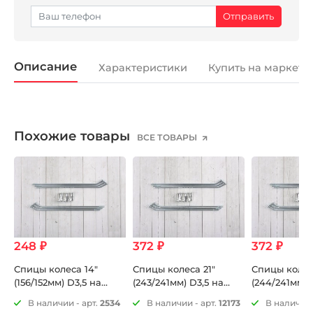
Описание
Характеристики
Купить на маркетп
Похожие товары
ВСЕ ТОВАРЫ
248 ₽
372 ₽
372 ₽
Спицы колеса 14"
Спицы колеса 21"
Спицы колес
(156/152мм) D3,5 на
(243/241мм) D3,5 на
(244/241мм) 
питбайк 6шт
мотоцикл 6шт
мотоцикл 6ш
5
В наличии - арт.
2534
В наличии - арт.
12173
В наличии 