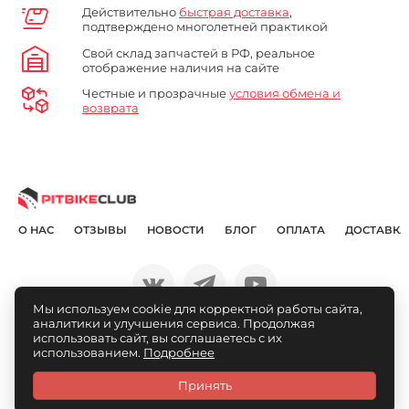
Действительно
быстрая доставка
,
подтверждено многолетней практикой
Свой склад запчастей в РФ, реальное
отображение наличия на сайте
Честные и прозрачные
условия обмена и
возврата
О НАС
ОТЗЫВЫ
НОВОСТИ
БЛОГ
ОПЛАТА
ДОСТАВКА
Мы используем cookie для корректной работы сайта,
аналитики и улучшения сервиса. Продолжая
© Pitbikeclub.ru 2012-2026
использовать сайт, вы соглашаетесь с их
использованием.
Подробнее
Принять
Каталог
Связаться
Личный
Избранное
Сравнение
Корзина