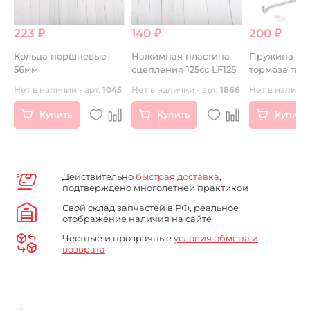
223 ₽
140 ₽
200 ₽
Кольца поршневые
Нажимная пластина
Пружина пе
56мм
сцепления 125сс LF125
тормоза тип 
Нет в наличии - арт.
1045
Нет в наличии - арт.
1866
Нет в наличии
Купить
Купить
Купить
Действительно
быстрая доставка
,
подтверждено многолетней практикой
Свой склад запчастей в РФ, реальное
отображение наличия на сайте
Честные и прозрачные
условия обмена и
возврата