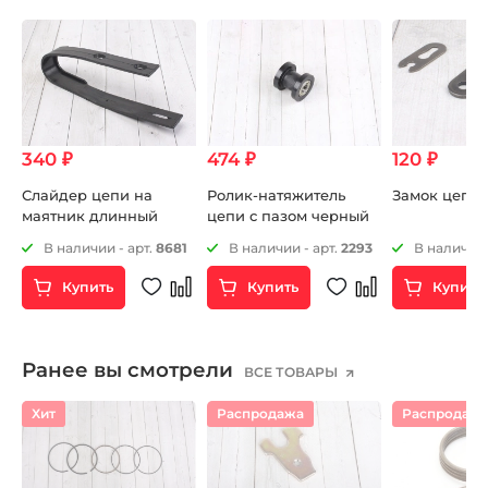
340 ₽
474 ₽
120 ₽
Слайдер цепи на
Ролик-натяжитель
Замок цепи 
маятник длинный
цепи с пазом черный
1
В наличии - арт.
8681
В наличии - арт.
2293
В наличии 
Купить
Купить
Купить
Ранее вы смотрели
ВСЕ ТОВАРЫ
Хит
Распродажа
Распродаж