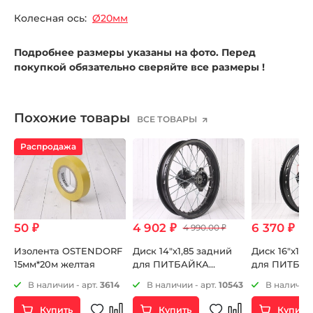
Колесная ось:
Ø20мм
Подробнее размеры указаны на фото. Перед
покупкой обязательно сверяйте все размеры !
Похожие товары
ВСЕ ТОВАРЫ
Распродажа
50 ₽
4 902 ₽
6 370 ₽
4 990.00 ₽
Изолента OSTENDORF
Диск 14"х1,85 задний
Диск 16"x1.8
й
15мм*20м желтая
для ПИТБАЙКА
для ПИТБАЙ
стальной
сальниками
8
В наличии - арт.
3614
В наличии - арт.
10543
В наличии 
Купить
Купить
Купить