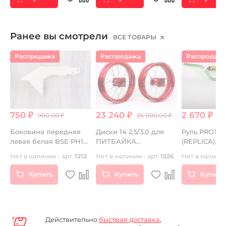
Ранее вы смотрели
ВСЕ ТОВАРЫ
Распродажа
Распродажа
Распродаж
750 ₽
23 240 ₽
2 670 ₽
900.00 ₽
25 000.00 ₽
Боковина передняя
Диски 14 2.5/3.0 для
Руль PROTA
левая белая BSE PH10
ПИТБАЙКА
(REPLICA)
р
LANNER
SUPERMOTO RIDE IT
алюминиев
Нет в наличии - арт.
1212
Нет в наличии - арт.
1526
Нет в наличии
красные
высокий зе
Купить
Купить
Купить
Действительно
быстрая доставка
,