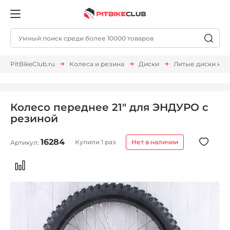
PitBikeClub.ru
Колеса и резина
Диски
Литые диски на 
Колесо переднее 21" для ЭНДУРО с
резиной
16284
Купили 1 раз
Нет в наличии
Артикул: