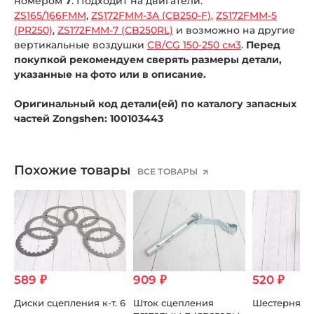
номером
7
. Подходит на двигатели:
ZS165/166FMM
,
ZS172FMM-3A (CB250-F)
,
ZS172FMM-5
(PR250)
,
ZS172FMM-7 (CB250RL)
и возможно на другие
вертикальные воздушки
CB/CG 150-250 см3
.
Перед
покупкой рекомендуем сверять размеры детали,
указанные на фото или в описание.
Оригинальный код детали(ей) по каталогу запасных
частей Zongshen: 100103443
Похожие товары
ВСЕ ТОВАРЫ
589 ₽
909 ₽
520 ₽
Диски сцепления к-т. 6
Шток сцепления
Шестерня к