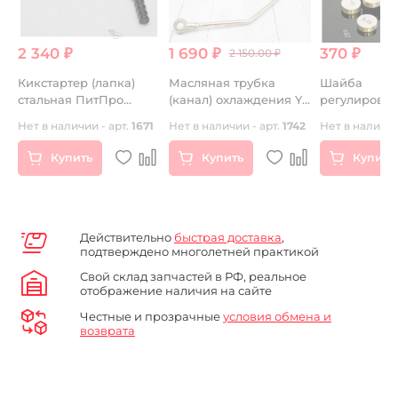
2 340 ₽
1 690 ₽
370 ₽
2 150.00 ₽
Кикстартер (лапка)
Масляная трубка
Шайба
6FMM
стальная ПитПро
(канал) охлаждения YX
регулирово
F)
14mm черная
ZS
HotCams 7.4
Нет в наличии - арт.
1671
Нет в наличии - арт.
1742
Нет в наличии
)
Купить
Купить
Купить
Действительно
быстрая доставка
,
подтверждено многолетней практикой
Свой склад запчастей в РФ, реальное
отображение наличия на сайте
Честные и прозрачные
условия обмена и
возврата