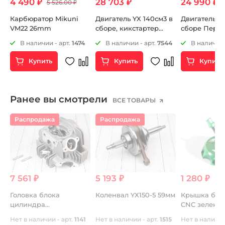
4 490 ₽
28 703 ₽
24 990 ₽
5 526.00 ₽
Карбюратор Mikuni
Двигатель YX 140см3 в
Двигатель YX
р,
VM22 26mm
сборе, кикстартер
сборе Перв
1P56FMJ (W063)
сцепление
69
В наличии - арт.
1474
В наличии - арт.
7544
В наличии 
Купить
Купить
Купить
Ранее вы смотрели
ВСЕ ТОВАРЫ
Распродажа
Распродажа
7 561 ₽
5 193 ₽
1 280 ₽
Головка блока
Коленвал YX150-5 59мм
Крышка бен
цилиндра
CNC зелена
YX140cc(150cc) 2V в
Нет в наличии - арт.
1141
Нет в наличии - арт.
1515
Нет в наличии
сборе