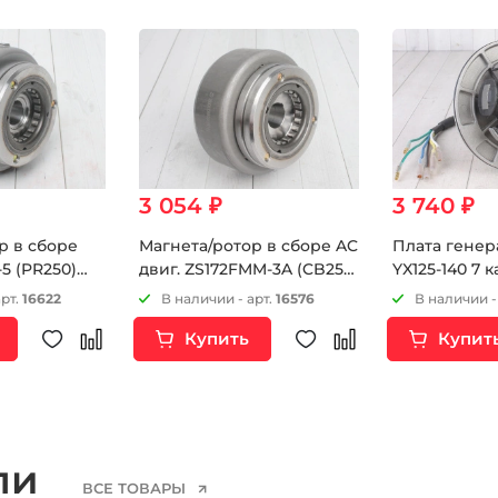
3 054 ₽
3 740 ₽
р в сборе
Магнета/ротор в сборе AC
Плата генер
5 (PR250)
двиг. ZS172FMM-3A (CB250-
YX125-140 7 
CB250RL)
F) ZS174MN-3 (CBS300)
арт.
16622
В наличии - арт.
16576
В наличии -
Купить
Купит
ели
ВСЕ ТОВАРЫ