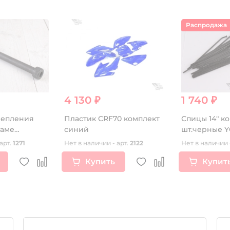
Распродажа
4 130 ₽
1 740 ₽
репления
Пластик CRF70 комплект
Спицы 14" к
раме
синий
шт.черные Y
рхний
арт.
1271
Нет в наличии - арт.
2122
Нет в наличии 
Купить
Купит