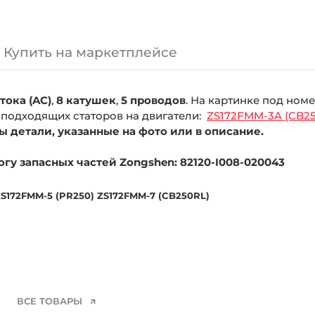
Купить на маркетплейсе
тока (AC)
,
8 катушек
,
5 проводов
. На картинке под но
з подходящих статоров на двигатели:
ZS172FMM-3A (CB25
 детали, указанные на фото или в описание.
огу запасных частей Zongshen: 82120-I008-020043
ZS172FMM-5 (PR250) ZS172FMM-7 (CB250RL)
ВСЕ ТОВАРЫ