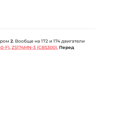
мером
2
. Вообще на 172 и 174 двигатели
0-F)
,
ZS174MN-3 (CBS300).
Перед