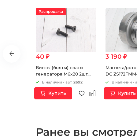
Распродажа
40 ₽
3 190 ₽
тора
Винты (болты) платы
Магнета/рото
 (2
генератора М6х20 2шт.
DC ZS172FMM-
 ДАТЧИКА
Германия
ZS172FMM-7 (
т.
7542
В наличии - арт.
2692
В наличии - 
Купить
Купить
Ранее вы смотр