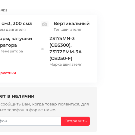
едит
 см3, 300 см3
Вертикальный
ем двигателя
Тип двигателя
оры, катушки
ZS174MN-3
ратора
(CBS300),
 генератора
ZS172FMM-3A
(CB250-F)
Марка двигателя
еристики
ет в наличии
ообщить Вам, когда товар появиться, для
вьте телефон в форме ниже.