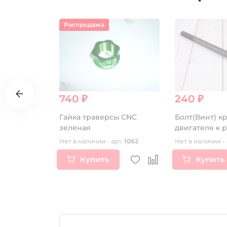
Распродажа
740 ₽
240 ₽
Гайка траверсы CNC
Болт(Винт) к
зеленая
двигателя к 
М8*130мм ве
т.
16917
Нет в наличии - арт.
1062
Нет в наличии - 
Германия
Купить
Купить