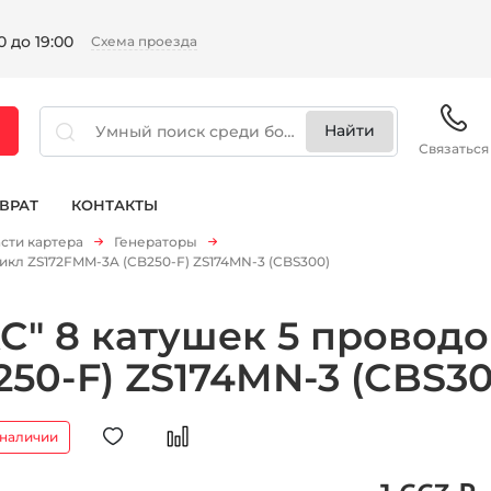
 до 19:00
Схема проезда
Связаться
ВРАТ
КОНТАКТЫ
сти картера
Генераторы
цикл ZS172FMM-3A (CB250-F) ZS174MN-3 (CBS300)
AC" 8 катушек 5 провод
50-F) ZS174MN-3 (CBS30
 наличии