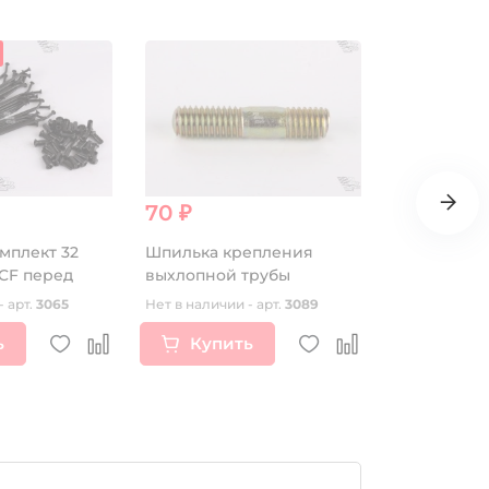
70 ₽
75 ₽
омплект 32
Шпилька крепления
Прокладка
CF перед
выхлопной трубы
KAYO двиг.
(воздушный
- арт.
3065
Нет в наличии - арт.
3089
Нет в наличии
ь
Купить
Купи