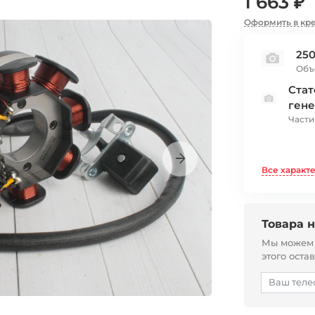
1 663 ₽
Оформить в кр
250
Объ
Стат
гене
Части
Все характ
Товара н
Мы можем с
этого оста