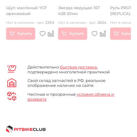
Щуп масляный YCF
Звезда ведущая 16Т
Руль PROTA
оранжевый
428 20мм
(REPLICA) а
с перемычк
Нет в наличии - арт.
2393
Нет в наличии - арт.
2824
Нет в наличии
средний си
.
Купить
Купить
Купить
Действительно
быстрая доставка
,
подтверждено многолетней практикой
Свой склад запчастей в РФ, реальное
отображение наличия на сайте
Честные и прозрачные
условия обмена и
возврата