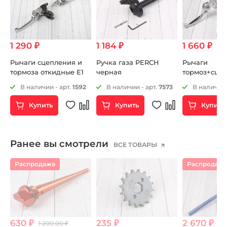
1 290 ₽
1 184 ₽
1 660 ₽
Рычаги сцепления и
Ручка газа PERCH
Рычаги
тормоза откидные Е1
черная
тормоз+сце
складные c
В наличии - арт.
1592
В наличии - арт.
7573
В наличии 
силиконовы
накладками 
Купить
Купить
Купить
черные пит
черные
Ранее вы смотрели
ВСЕ ТОВАРЫ
Распродажа
Распродаж
630 ₽
235 ₽
2 670 ₽
1 200.00 ₽