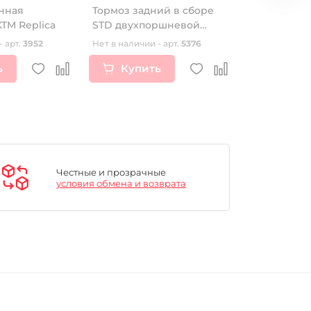
нная
Тормоз задний в сборе
Диски сце
TM Replica
STD двухпоршневой
(комплект 2
180мм
139FMB/152
- арт.
3952
Нет в наличии - арт.
5376
Нет в наличии
125 см3 SM
ь
Купить
Купи
Честные и прозрачные
условия обмена и возврата