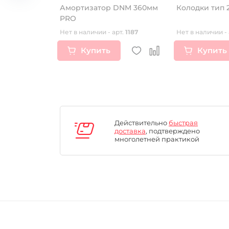
аднего
Амортизатор DNM 360мм
Колодки тип 
RS XTB
PRO
т.
17020
Нет в наличии - арт.
1187
Нет в наличии - 
Купить
Купить
Действительно
быстрая
доставка
, подтверждено
многолетней практикой