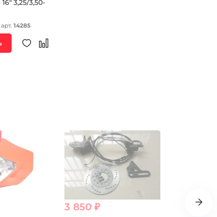
6" 3,25/3,50-
 арт.
14285
ь
3 850 ₽
157 ₽