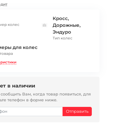
едит
Кросс,
мер колес
Дорожные,
Эндуро
Тип колес
меры для колес
 товара
еристики
ет в наличии
ообщить Вам, когда товар появиться, для
вьте телефон в форме ниже.