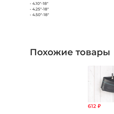
- 4.10"-18"
- 4.25"-18"
- 4.50"-18"
Похожие товары
612 ₽