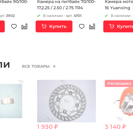
 90/100-
Камера на питбайк 70/100-
Камера мото 1
17,2.25 / 2.50 / 2.75 TR4
16 Yuanxing
арт.
3902
В наличии - арт.
4701
В наличии -
Купить
Купит
ели
ВСЕ ТОВАРЫ
Распродажа
1 930 ₽
3 140 ₽