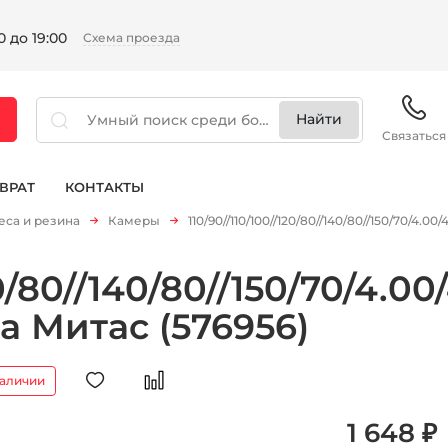
 до 19:00
Схема проезда
Связаться
ВРАТ
КОНТАКТЫ
еса и резина
Камеры
110/90//110/100//120/80//140/80//150/70/4.0
0/80//140/80//150/70/4.00
а Митас (576956)
наличии
1 648 ₽