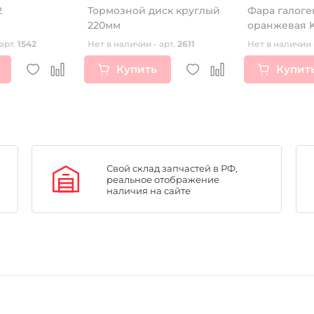
2
Тормозной диск круглый
Фара галоге
220мм
оранжевая K
арт.
1542
Нет в наличии - арт.
2611
Нет в наличии 
Купить
Купит
Свой склад запчастей в РФ,
реальное отображение
наличия на сайте