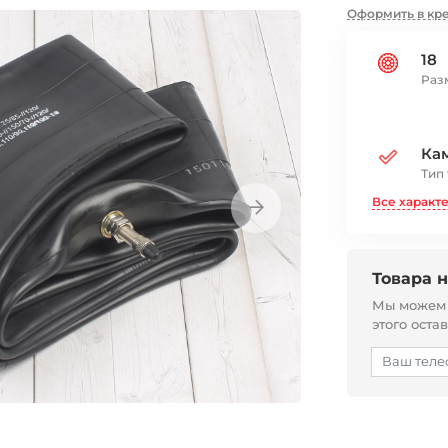
Оформить в кр
18
Раз
Ка
Тип
Все характ
Товара н
Мы можем с
этого оста