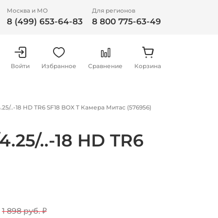
Москва и МО
Для регионов
8 (499) 653-64-83
8 800 775-63-49
Войти
Избранное
Сравнение
Корзина
0/4.25/..-18 HD TR6 SF18 BOX T Камера Митас (576956)
/4.25/..-18 HD TR6
1 898 руб.
₽