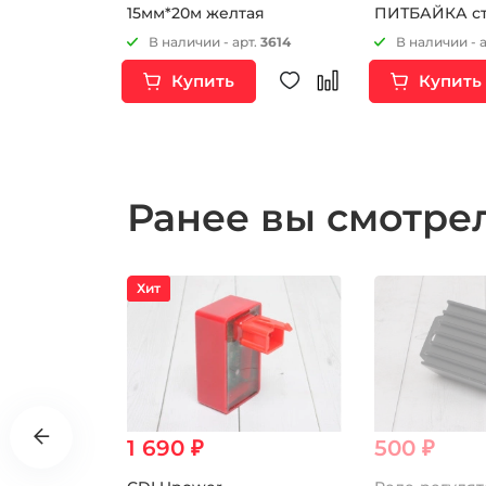
ной
15мм*20м желтая
ПИТБАЙКА ст
т.
12158
В наличии - арт.
3614
В наличии - 
Купить
Купить
Ранее вы смотр
Хит
1 690 ₽
500 ₽