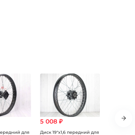
5 008 ₽
4 897 ₽
 передний для
Диск 19"х1,6 передний для
Диск 17"х1,