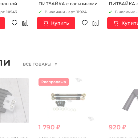
альной
ПИТБАЙКА с сальниками
ПИТБАЙКА с
арт.
10543
В наличии - арт.
11924
В наличии -
Купить
Купит
ели
ВСЕ ТОВАРЫ
Распродажа
1 790 ₽
920 ₽