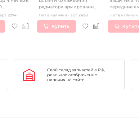
ор 4 PIN BSE
Шланги охлаждения
Защитные ч
O
радиатора армированные
передние а
125/140cc 10х10
(перья вилк
арт.
2274
Нет в наличии - арт.
2458
Нет в наличии 
Купить
Купит
Свой склад запчастей в РФ,
реальное отображение
наличия на сайте