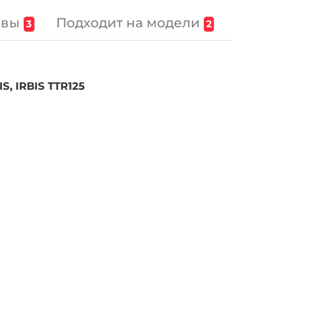
ывы
Подходит на модели
3
2
S, IRBIS TTR125