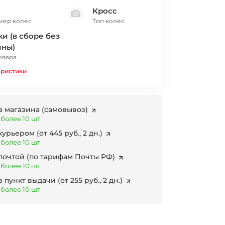
Кросс
мер колес
Тип колес
и (в сборе без
ины)
овара
еристики
з магазина
(самовывоз)
 более 10 шт
 курьером
(от 445 руб., 2 дн.)
 более 10 шт
 почтой
(по тарифам Почты РФ)
 более 10 шт
в пункт выдачи
(от 255 руб., 2 дн.)
 более 10 шт