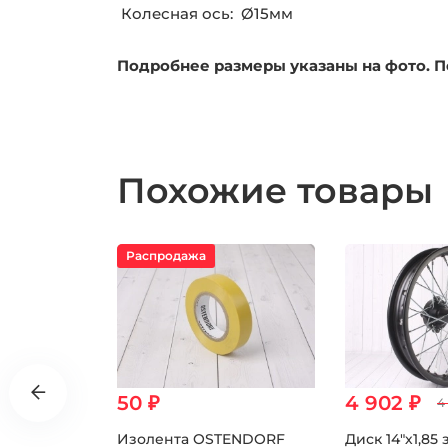
Колесная ось: Ø15мм
Подробнее размеры указаны на фото. П
Похожие товары
Распродажа
50 ₽
4 902 ₽
4
задний для
Изолента OSTENDORF
Диск 14"х1,85