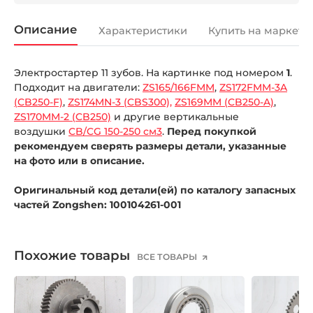
Описание
Характеристики
Купить на маркетп
Электростартер 11 зубов. На картинке под номером
1
.
Подходит на двигатели:
ZS165/166FMM
,
ZS172FMM-3A
(CB250-F)
,
ZS174MN-3 (CBS300),
ZS169MM (CB250-A)
,
ZS170MM-2 (CB250)
и другие вертикальные
воздушки
CB/CG 150-250 см3
.
Перед покупкой
рекомендуем сверять размеры детали, указанные
на фото или в описание.
Оригинальный код детали(ей) по каталогу запасных
частей Zongshen: 100104261-001
Похожие товары
ВСЕ ТОВАРЫ