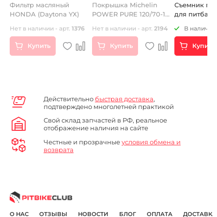
Фильтр масляный
Покрышка Michelin
Съемник ген
HONDA (Daytona YX)
POWER PURE 120/70-12
для питбайк
F)
51P
Нет в наличии - арт.
1376
Нет в наличии - арт.
2194
В наличии 
)
Купить
Купить
Купить
Действительно
быстрая доставка
,
подтверждено многолетней практикой
Свой склад запчастей в РФ, реальное
отображение наличия на сайте
Честные и прозрачные
условия обмена и
возврата
О НАС
ОТЗЫВЫ
НОВОСТИ
БЛОГ
ОПЛАТА
ДОСТАВКА