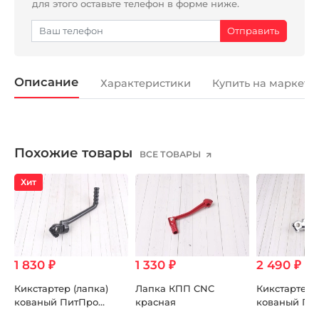
для этого оставьте телефон в форме ниже.
Описание
Характеристики
Купить на маркетп
Похожие товары
ВСЕ ТОВАРЫ
Хит
1 830 ₽
1 330 ₽
2 490 ₽
Кикстартер (лапка)
Лапка КПП CNC
Кикстартер (
кованый ПитПро
красная
кованый Пи
16mm черный
14mm