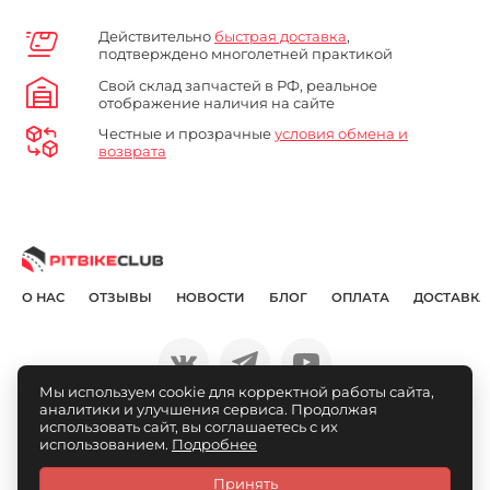
Действительно
быстрая доставка
,
подтверждено многолетней практикой
Свой склад запчастей в РФ, реальное
отображение наличия на сайте
Честные и прозрачные
условия обмена и
возврата
О НАС
ОТЗЫВЫ
НОВОСТИ
БЛОГ
ОПЛАТА
ДОСТАВКА
Мы используем cookie для корректной работы сайта,
аналитики и улучшения сервиса. Продолжая
© Pitbikeclub.ru 2012-2026
использовать сайт, вы соглашаетесь с их
использованием.
Подробнее
Принять